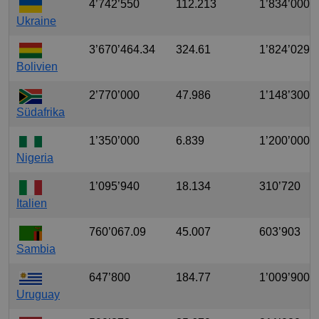
4’742’550
112.213
1’834’000
Ukraine
3’670’464.34
324.61
1’824’029
Bolivien
2’770’000
47.986
1’148’300
Südafrika
1’350’000
6.839
1’200’000
Nigeria
1’095’940
18.134
310’720
Italien
760’067.09
45.007
603’903
Sambia
647’800
184.77
1’009’900
Uruguay