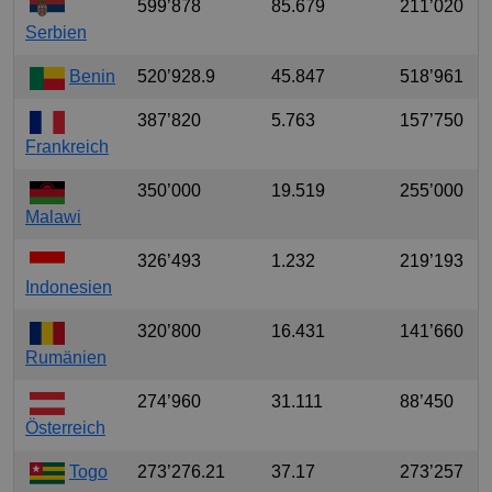
599’878
85.679
211’020
Serbien
Benin
520’928.9
45.847
518’961
387’820
5.763
157’750
Frankreich
350’000
19.519
255’000
Malawi
326’493
1.232
219’193
Indonesien
320’800
16.431
141’660
Rumänien
274’960
31.111
88’450
Österreich
Togo
273’276.21
37.17
273’257