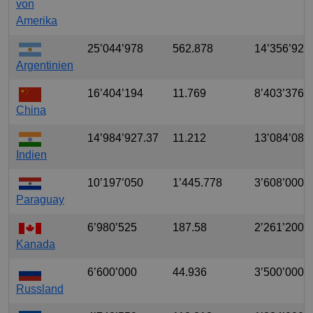
von
Amerika
25’044’978
562.878
14’356’922
Argentinien
16’404’194
11.769
8’403’376
China
14’984’927.37
11.212
13’084’089
Indien
10’197’050
1’445.778
3’608’000
Paraguay
6’980’525
187.58
2’261’200
Kanada
6’600’000
44.936
3’500’000
Russland