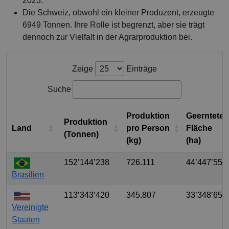
2023.
Die Schweiz, obwohl ein kleiner Produzent, erzeugte
6949 Tonnen. Ihre Rolle ist begrenzt, aber sie trägt
dennoch zur Vielfalt in der Agrarproduktion bei.
Zeige
Einträge
Suche
Produktion
Geerntete
Produktion
Land
pro Person
Fläche
(Tonnen)
(kg)
(ha)
152’144’238
726.111
44’447’552
Brasilien
113’343’420
345.807
33’348’650
Vereinigte
Staaten