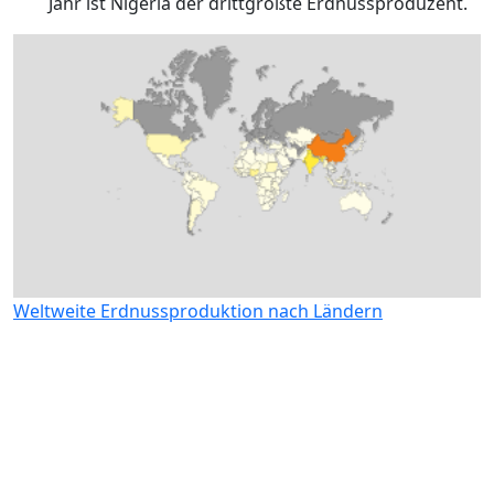
Jahr ist Nigeria der drittgrößte Erdnussproduzent.
Weltweite Erdnussproduktion nach Ländern