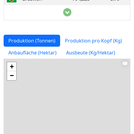
Indonesien
759,000
2.864
Tansania
710,000
13.1
Niger
519,000
24.177
Produktion (Tonnen)
Produktion pro Kopf (Kg)
Kamerun
500,000
21.014
Anbaufläche (Hektar)
Ausbeute (Kg/Hektar)
Demokratische
475,817
5.85
+
Republik Kongo
−
Vietnam
430,400
4.547
Ghana
354,000
11.954
Malawi
350,000
19.519
Mali
345,247
18.068
Burkina Faso
264,000
13.041