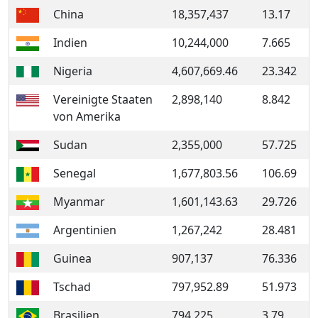
China
18,357,437
13.17
Indien
10,244,000
7.665
Nigeria
4,607,669.46
23.342
Vereinigte Staaten
2,898,140
8.842
von Amerika
Sudan
2,355,000
57.725
Senegal
1,677,803.56
106.69
Myanmar
1,601,143.63
29.726
Argentinien
1,267,242
28.481
Guinea
907,137
76.336
Tschad
797,952.89
51.973
Brasilien
794,225
3.79