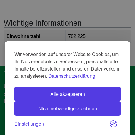
Wichtige Informationen
Einwohnerzahl
782’225
2
Fläche
210’813.562 km
Wir verwenden auf unserer Website Cookies, um
Ihr Nutzererlebnis zu verbessern, personalisierte
Inhalte bereitzustellen und unseren Datenverkehr
zu analysieren.
Datenschutzerklärung.
🌍 Eine andere Sprache
Datenschutzerkläreung
Alle akzeptieren
AGB
Impressum
Nicht notwendige ablehnen
© 2018-2026 AtlasBig.com
Einstellungen