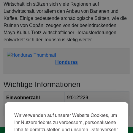
Wirtschaftlich stützen sich viele Regionen auf
Landwirtschaft, vor allem den Anbau von Bananen und
Kaffee. Einige bedeutende archäologische Stätten, wie die
Ruinen von Copán, zeugen von der beeindruckenden
Maya-Kultur. Trotz wirtschaftlicher Herausforderungen
entwickelt sich der Tourismus stetig weiter.
Honduras
Wichtige Informationen
Einwohnerzahl
9’012’229
2
Fläche
112’101.098 km
Wir verwenden auf unserer Website Cookies, um
Ihr Nutzererlebnis zu verbessern, personalisierte
Inhalte bereitzustellen und unseren Datenverkehr