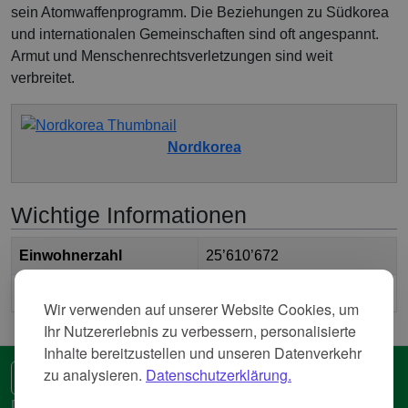
sein Atomwaffenprogramm. Die Beziehungen zu Südkorea
und internationalen Gemeinschaften sind oft angespannt.
Armut und Menschenrechtsverletzungen sind weit
verbreitet.
Nordkorea
Wichtige Informationen
Einwohnerzahl
25’610’672
2
Fläche
122’941.106 km
Wir verwenden auf unserer Website Cookies, um
Ihr Nutzererlebnis zu verbessern, personalisierte
Inhalte bereitzustellen und unseren Datenverkehr
zu analysieren.
Datenschutzerklärung.
🌍 Eine andere Sprache
Datenschutzerkläreung