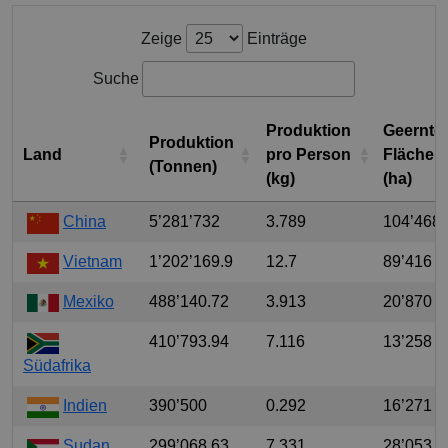
Zeige
Einträge
Suche
Produktion
Geernte
Produktion
Land
pro Person
Fläche
(Tonnen)
(kg)
(ha)
China
5’281’732
3.789
104’468
Vietnam
1’202’169.9
12.7
89’416
Mexiko
488’140.72
3.913
20’870
410’793.94
7.116
13’258
Südafrika
Indien
390’500
0.292
16’271
Sudan
299’068.63
7.331
28’053