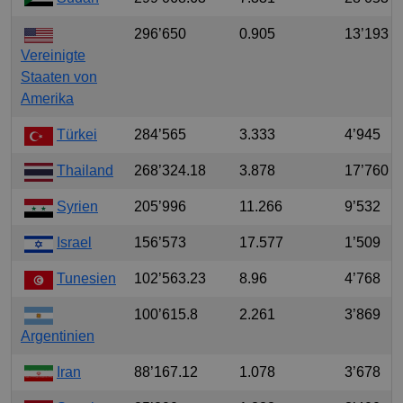
296’650
0.905
13’193
Vereinigte
Staaten von
Amerika
Türkei
284’565
3.333
4’945
Thailand
268’324.18
3.878
17’760
Syrien
205’996
11.266
9’532
Israel
156’573
17.577
1’509
Tunesien
102’563.23
8.96
4’768
100’615.8
2.261
3’869
Argentinien
Iran
88’167.12
1.078
3’678