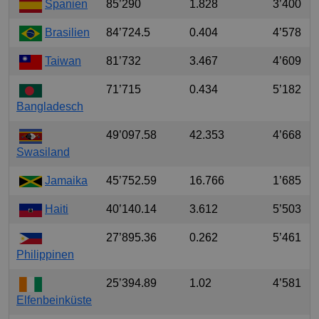
Spanien
85’290
1.828
3’400
Brasilien
84’724.5
0.404
4’578
Taiwan
81’732
3.467
4’609
71’715
0.434
5’182
Bangladesch
49’097.58
42.353
4’668
Swasiland
Jamaika
45’752.59
16.766
1’685
Haiti
40’140.14
3.612
5’503
27’895.36
0.262
5’461
Philippinen
25’394.89
1.02
4’581
Elfenbeinküste