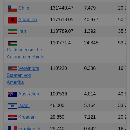
Chile
131’440.47
7.479
20’95
Albanien
117’618.05
40.977
50’40
Iran
113’789.07
1.392
35’51
110’771.4
24.345
53’28
Palästinensische
Autonomiegebiete
Vereinigte
110’220
0.336
16’18
Staaten von
Amerika
Australien
100’536
4.014
40’66
Israel
46’000
5.164
33’70
Kroatien
29’850
7.121
20’79
Frankreich
29’740
0.442
16’79