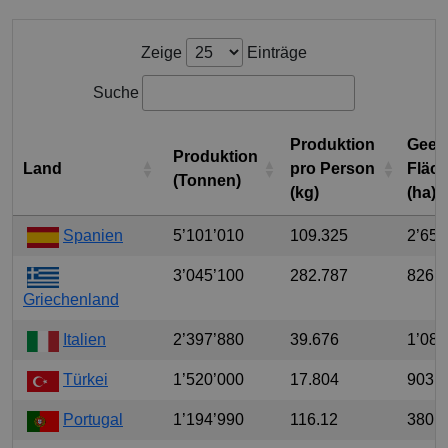
Zeige
Einträge
Suche
Produktion
Geer
Produktion
Land
pro Person
Fläc
(Tonnen)
(kg)
(ha)
Spanien
5’101’010
109.325
2’651
3’045’100
282.787
826’
Griechenland
Italien
2’397’880
39.676
1’080
Türkei
1’520’000
17.804
903’
Portugal
1’194’990
116.12
380’