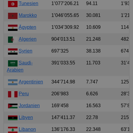
Tunesien
1’077’206.21
94.11
1’934
Marokko
1’046’055.65
30.081
1’214
Ägypten
1’034’309.92
10.609
114’
Algerien
904’013.51
21.248
482’
Syrien
697’325
38.138
674’
Saudi-
391’033.55
11.703
31’42
Arabien
Argentinien
344’714.98
7.747
125’
Peru
206’983
6.626
28’30
Jordanien
169’458
16.563
57’84
Libyen
147’411.37
22.78
215’
Libanon
136’176.33
22.348
63’14