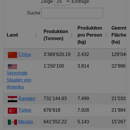
Zeige
Einträge
Suche
Produktion
Geernte
Produktion
Land
pro Person
Fläche
(Tonnen)
(kg)
(ha)
China
3’389’620.19
2.432
129’046
1’250’100
3.814
22’986
Vereinigte
Staaten von
Amerika
Ägypten
731’144.93
7.499
21’033
Türkei
676’818
7.928
21’984
Mexiko
641’552.22
5.143
15’267