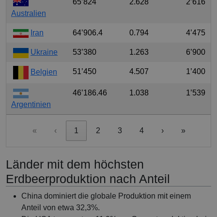
65’824
2.628
2’616
Australien
Iran
64’906.4
0.794
4’475
Ukraine
53’380
1.263
6’900
51’450
4.507
1’400
Belgien
46’186.46
1.038
1’539
Argentinien
«
‹
1
2
3
4
›
»
Länder mit dem höchsten
Erdbeerproduktion nach Anteil
China dominiert die globale Produktion mit einem
Anteil von etwa 32,3%.