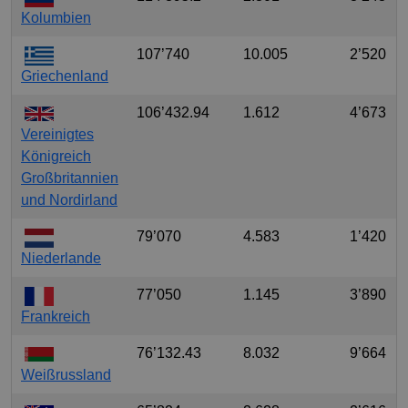
Kolumbien
107’740
10.005
2’520
Griechenland
106’432.94
1.612
4’673
Vereinigtes
Königreich
Großbritannien
und Nordirland
79’070
4.583
1’420
Niederlande
77’050
1.145
3’890
Frankreich
76’132.43
8.032
9’664
Weißrussland