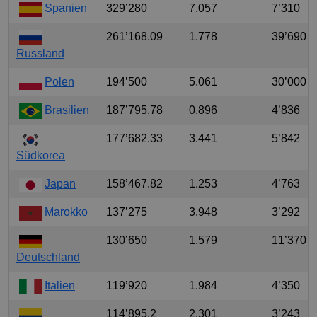
Spanien
329’280
7.057
7’310
261’168.09
1.778
39’690
Russland
Polen
194’500
5.061
30’000
Brasilien
187’795.78
0.896
4’836
177’682.33
3.441
5’842
Südkorea
Japan
158’467.82
1.253
4’763
Marokko
137’275
3.948
3’292
130’650
1.579
11’370
Deutschland
Italien
119’920
1.984
4’350
114’895.2
2.301
3’243