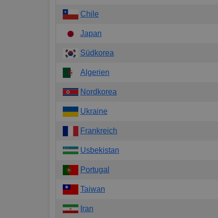
Chile
Japan
Südkorea
Algerien
Nordkorea
Ukraine
Frankreich
Usbekistan
Portugal
Taiwan
Iran