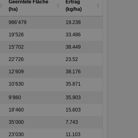
Geerntete Fläche
Ertrag
(ha)
(kg/ha)
986’479
19.238
19’526
33.486
15’702
38.449
22’726
23.52
12’609
38.176
10’630
35.871
9’860
35.903
18’460
15.603
35’000
7.743
23’030
11.103