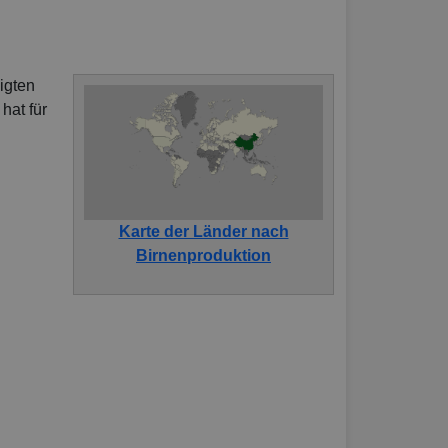
igten
hat für
Karte der Länder nach
Birnenproduktion