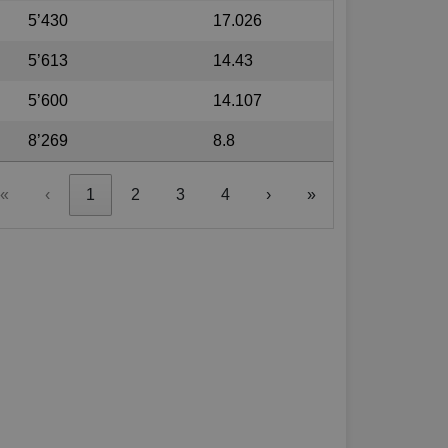
5’430
17.026
5’613
14.43
5’600
14.107
8’269
8.8
«
‹
1
2
3
4
›
»