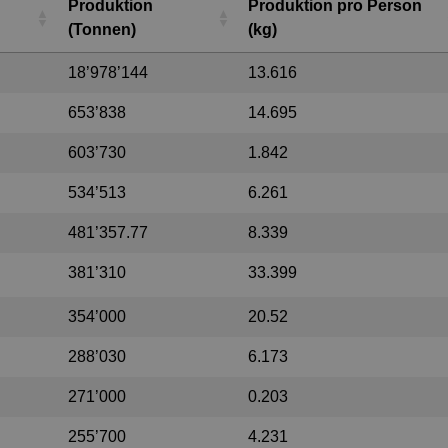
Produktion
Produktion pro Person
(Tonnen)
(kg)
18’978’144
13.616
653’838
14.695
603’730
1.842
534’513
6.261
481’357.77
8.339
381’310
33.399
354’000
20.52
288’030
6.173
271’000
0.203
255’700
4.231