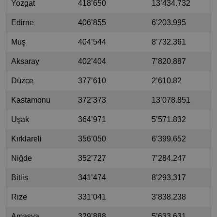
Yozgat
418’650
13’434.732
Edirne
406’855
6’203.995
Muş
404’544
8’732.361
Aksaray
402’404
7’820.887
Düzce
377’610
2’610.82
Kastamonu
372’373
13’078.851
Uşak
364’971
5’571.832
Kırklareli
356’050
6’399.652
Niğde
352’727
7’284.247
Bitlis
341’474
8’293.317
Rize
331’041
3’838.238
Amasya
329’888
5’633.631