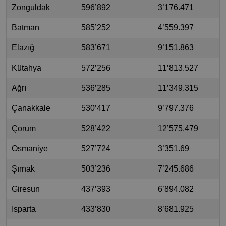
Zonguldak
596’892
3’176.471
Batman
585’252
4’559.397
Elazığ
583’671
9’151.863
Kütahya
572’256
11’813.527
Ağrı
536’285
11’349.315
Çanakkale
530’417
9’797.376
Çorum
528’422
12’575.479
Osmaniye
527’724
3’351.69
Şırnak
503’236
7’245.686
Giresun
437’393
6’894.082
Isparta
433’830
8’681.925