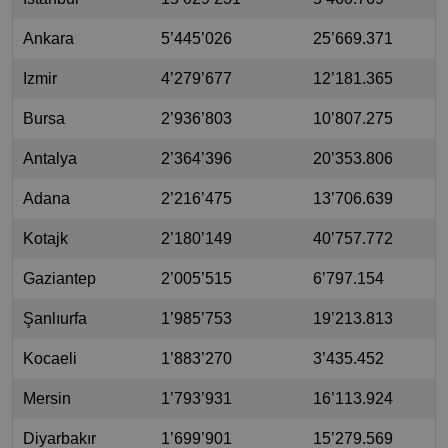
Ankara
5’445’026
25’669.371
Izmir
4’279’677
12’181.365
Bursa
2’936’803
10’807.275
Antalya
2’364’396
20’353.806
Adana
2’216’475
13’706.639
Kotajk
2’180’149
40’757.772
Gaziantep
2’005’515
6’797.154
Şanlıurfa
1’985’753
19’213.813
Kocaeli
1’883’270
3’435.452
Mersin
1’793’931
16’113.924
Diyarbakır
1’699’901
15’279.569