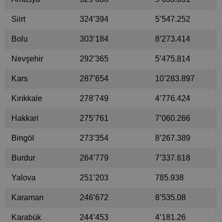
Siirt
324’394
5’547.252
Bolu
303’184
8’273.414
Nevşehir
292’365
5’475.814
Kars
287’654
10’283.897
Kırıkkale
278’749
4’776.424
Hakkari
275’761
7’060.266
Bingöl
273’354
8’267.389
Burdur
264’779
7’337.618
Yalova
251’203
785.938
Karaman
246’672
8’535.08
Karabük
244’453
4’181.26