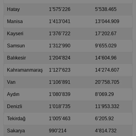
Hatay
1’575’226
5’538.465
Manisa
1’413’041
13’044.909
Kayseri
1’376’722
17’202.67
Samsun
1’312’990
9’655.029
Balıkesir
1’204’824
14’604.96
Kahramanmaraş
1’127’623
14’274.607
Van
1’106’891
20’758.705
Aydın
1’080’839
8’069.29
Denizli
1’018’735
11’953.332
Tekirdağ
1’005’463
6’205.92
Sakarya
990’214
4’814.732