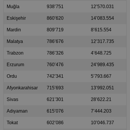
Muğla
938’751
12’570.031
Eskişehir
860’620
14’083.554
Mardin
809’719
8’615.554
Malatya
786’676
12’317.735
Trabzon
786’326
4’648.725
Erzurum
760’476
24’989.435
Ordu
742’341
5’793.667
Afyonkarahisar
715’693
13’992.051
Sivas
621’301
28’622.21
Adıyaman
615’076
7’444.203
Tokat
602’086
10’046.737