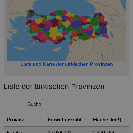
Liste und Karte der türkischen Provinzen
Liste der türkischen Provinzen
Suche
2
Provinz
Einwohnerzahl
Fläche (km
)
İstanbul
15’029’231
5’460.769