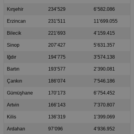
Kırşehir
234’529
6’582.086
Erzincan
231’511
11’699.055
Bilecik
221’693
4’159.415
Sinop
207’427
5’631.357
Iğdır
194’775
3’574.138
Bartın
193’577
2’390.081
Çankırı
186’074
7’546.186
Gümüşhane
170’173
6’754.452
Artvin
166’143
7’370.807
Kilis
136’319
1’399.069
Ardahan
97’096
4’936.952