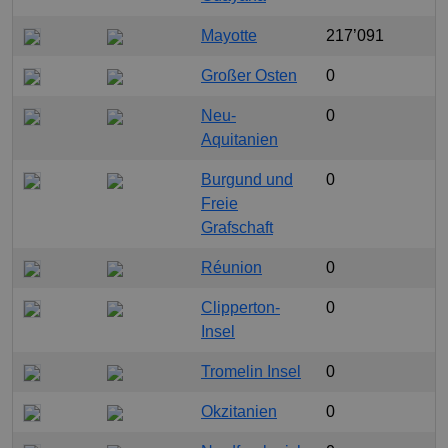
Mayotte
217’091
Großer Osten
0
Neu-
0
Aquitanien
Burgund und
0
Freie
Grafschaft
Réunion
0
Clipperton-
0
Insel
Tromelin Insel
0
Okzitanien
0