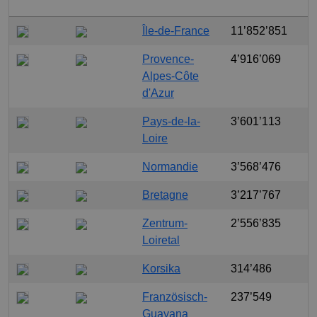
Île-de-France
11’852’851
Provence-
4’916’069
Alpes-Côte
d'Azur
Pays-de-la-
3’601’113
Loire
Normandie
3’568’476
Bretagne
3’217’767
Zentrum-
2’556’835
Loiretal
Korsika
314’486
Französisch-
237’549
Guayana